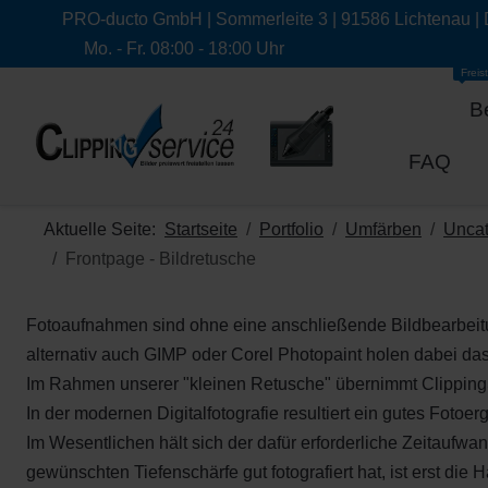
PRO-ducto GmbH | Sommerleite 3 | 91586 Lichtenau |
Mo. - Fr. 08:00 - 18:00 Uhr
Freist
B
FAQ
Aktuelle Seite:
Startseite
Portfolio
Umfärben
Uncat
Frontpage - Bildretusche
Fotoaufnahmen sind ohne eine anschließende Bildbearbeitu
alternativ auch GIMP oder Corel Photopaint holen dabei das
Im Rahmen unserer "kleinen Retusche" übernimmt ClippingSer
In der modernen Digitalfotografie resultiert ein gutes Foto
Im Wesentlichen hält sich der dafür erforderliche Zeitaufw
gewünschten Tiefenschärfe gut fotografiert hat, ist erst die 