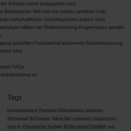
 der Kamera selbst ausgegeben wird.
e Bildretusche: Will man ein nahezu perfektes Foto
nter wirtschaftlichen Gesichtspunkten jedoch nicht
ufwendigen Mitteln der Bildbearbeitung einigermaßen gerettet
.
fügung gestellten Fotomaterial basierende Bildverbesserung
bnis führt.
nseren FAQs.
Rohdatenformat an.
Tags
Komplexitätslevel
Photoshop Bildbearbeitung
Skalierung
Alphakanal
WeTransfer
Hollow Man
verbessern
Umsatzsteuer-
Bilder ausschneiden
Persönlicher Kontakt
Ident-Nr.
gute