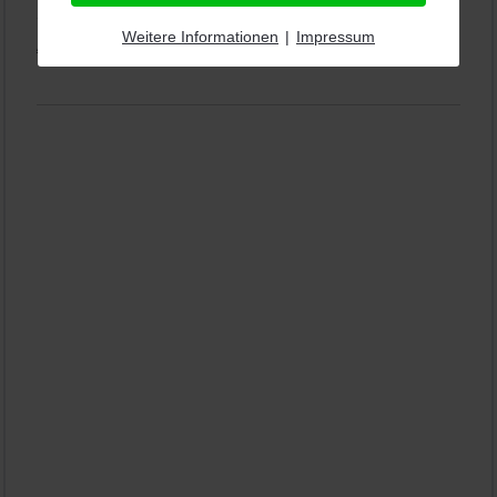
11.01.2026)
Weitere Informationen
|
Impressum
Alle Rezensionen ansehen
|
Bewertung abgeben