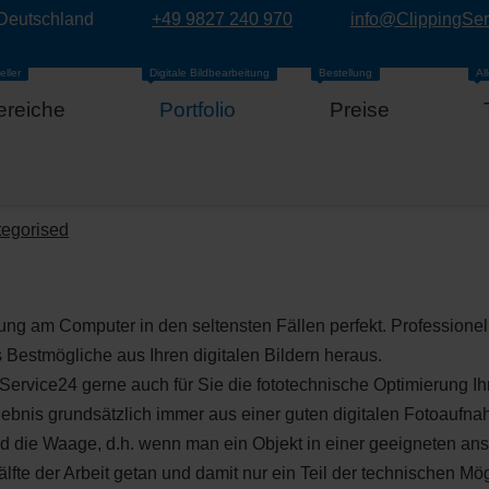
 Deutschland
+49 9827 240 970
info@ClippingSe
eller
Digitale Bildbearbeitung
Bestellung
Al
ereiche
Portfolio
Preise
egorised
ng am Computer in den seltensten Fällen perfekt. Profession
 Bestmögliche aus Ihren digitalen Bildern heraus.
vice24 gerne auch für Sie die fototechnische Optimierung Ihrer
ergebnis grundsätzlich immer aus einer guten digitalen Fotoaufna
and die Waage, d.h. wenn man ein Objekt in einer geeigneten an
Hälfte der Arbeit getan und damit nur ein Teil der technischen M