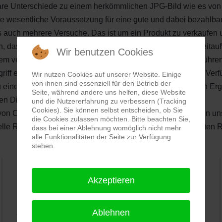
are Unterschiede zu einem herkömmlichen JPG-Bild wie es von
e wesentliche Voraussetzung für eine gute und dabei bezahlbar
ls auch mehrere Versuche. Das ist um ein Produkt zu verkaufen u
h, dass eine relativ schlechte Fotoaufnahme nur mit sehr zeita
Wir benutzen Cookies
em vertretbaren Zeitaufwand zu einem guten Ergebnis zu führen
f einer "kleinen" Retusche definiert als eine auf dem zur Ver
Wir nutzen Cookies auf unserer Website. Einige
von ihnen sind essenziell für den Betrieb der
 einem deutlich besseren, jedoch nicht unbedingt perfekten Erge
Seite, während andere uns helfen, diese Website
n Dienstleistungen finden Sie in unserer Preisliste.
und die Nutzererfahrung zu verbessern (Tracking
Cookies). Sie können selbst entscheiden, ob Sie
von ClippingService24 zu verstehen ist, erklären wir Ihnen in u
die Cookies zulassen möchten. Bitte beachten Sie,
uelle RAW-Bildentwicklung aus einem zur Verfügung gestellten 
dass bei einer Ablehnung womöglich nicht mehr
alle Funktionalitäten der Seite zur Verfügung
stehen.
Akzeptieren
PRO-ducto GmbH
, Fotografie und Bildbearbeitung in
Lichtenau
Ablehnen
5,0
⭐⭐⭐⭐⭐
bei
144 Google-Rezensionen
(Stand