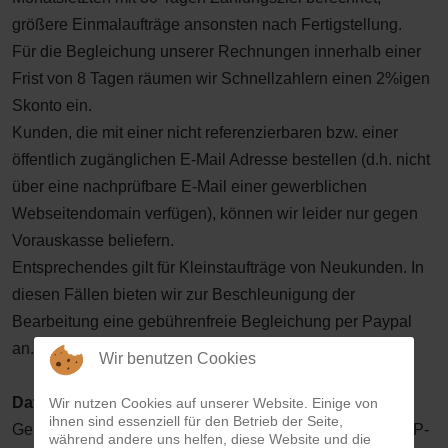
größere Einmalaufträge ansonsten nach Fertigstellung.
Für die Begleichung unserer Rechnungen innerhalb einer
Frist von 8 Tagen räumen wir Schnellzahlern einen 2%igen
Skonto ein.
Kunden, die mit einer nicht referenzierbaren bzw. einer
öffentlich zugänglichen E-Mail Adresse bestellen (d.h. nicht
über eine nachprüfbare E-Mail einer gewerblichen
Webseitendomain verfügen), können wir leider nur gegen
Vorauskasse beliefern.
Entsprechendes gilt für Kleinstaufträge von Neukunden. In
diesen Fällen bieten wir zur Beschleunigung der
Bearbeitung eine gebührenfreie Begleichung per Paypal
an.
Wir benutzen Cookies
Datenübertragung:
Wir nutzen Cookies auf unserer Website. Einige von
ihnen sind essenziell für den Betrieb der Seite,
Gerne richten wir Ihnen kurzfristig einen persönlichen FTP-
während andere uns helfen, diese Website und die