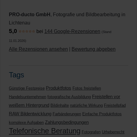
PRO-ducto GmbH
, Fotografie und Bildbearbeitung in
Lichtenau
5,0
⭐⭐⭐⭐⭐
bei
144 Google-Rezensionen
(Stand
11.01.2026)
Alle Rezensionen ansehen
|
Bewertung abgeben
Tags
Produktfotos
Günstige Festpreise
Fotos freistellen
Freistellen vor
Handelsunternehmen
fotografische Ausbildung
weißem Hintergrund
Bildinhalte
natürliche Wirkung
Freistellpfad
RAW Bildentwicklung
Farbänderungen
Einfache Produktfotos
Zahlungsbedingungen
komplexe Aufgaben
Telefonische Beratung
Fotografen
Urheberrecht