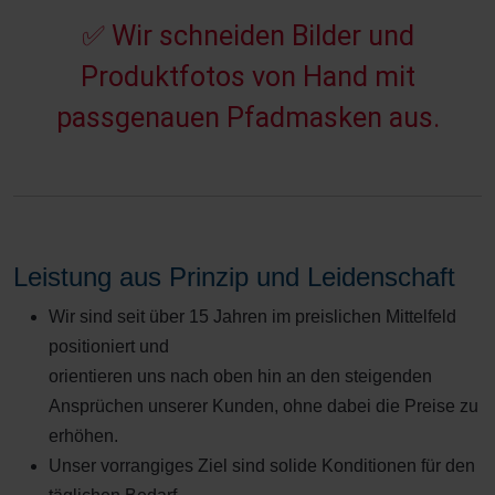
✅
W
i
r
s
c
h
n
e
i
d
e
n
B
i
l
d
e
r
u
n
d
P
r
o
d
u
k
t
f
o
t
o
s
v
o
n
H
a
n
d
m
i
t
p
a
s
s
g
e
n
a
u
e
n
P
f
a
d
m
a
s
k
e
n
a
u
s
.
Leistung aus Prinzip und Leidenschaft
Wir sind seit über 15 Jahren im preislichen Mittelfeld
positioniert und
orientieren uns nach oben hin an den steigenden
Ansprüchen unserer Kunden, ohne dabei die Preise zu
erhöhen.
Unser vorrangiges Ziel sind solide Konditionen für den