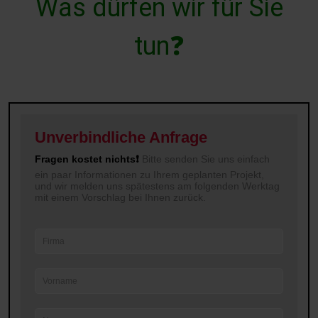
W
a
s
d
ü
r
f
e
n
w
i
r
f
ü
r
S
i
e
t
u
n
❓
Unverbindliche Anfrage
Fragen kostet nichts❗
Bitte senden Sie uns einfach
ein paar Informationen zu Ihrem geplanten Projekt,
und wir melden uns spätestens am folgenden Werktag
mit einem Vorschlag bei Ihnen zurück.