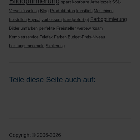
Bildoptimierung
spart kostbare Arbeitszeit
SSL-
Blog
Produktfotos
Verschlüsselung
künstlich
Maschinen
Farboptimierung
handgefertigt
freistellen
Paypal
verbessern
perfekte Freisteller
Bilder umfärben
werbewirksam
Komplettservice
Telefax
Farben
Budget-Preis-Niveau
Leistungsmerkmale
Skalierung
Teile diese Seite auch auf:
Copyright © 2006-2026