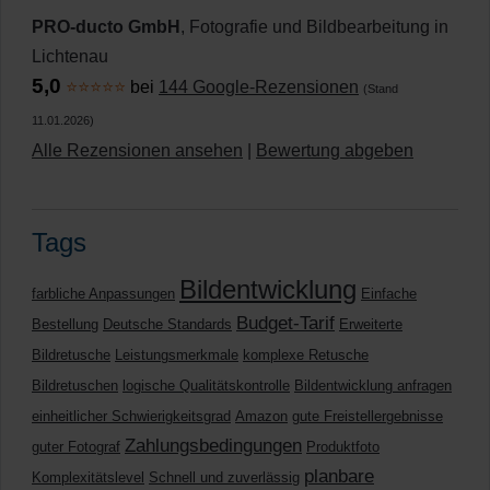
PRO-ducto GmbH
, Fotografie und Bildbearbeitung in
Lichtenau
5,0
⭐⭐⭐⭐⭐
bei
144 Google-Rezensionen
(Stand
11.01.2026)
Alle Rezensionen ansehen
|
Bewertung abgeben
Tags
Bildentwicklung
farbliche Anpassungen
Einfache
Budget-Tarif
Bestellung
Deutsche Standards
Erweiterte
Bildretusche
Leistungsmerkmale
komplexe Retusche
Bildretuschen
logische Qualitätskontrolle
Bildentwicklung anfragen
einheitlicher Schwierigkeitsgrad
Amazon
gute Freistellergebnisse
Zahlungsbedingungen
guter Fotograf
Produktfoto
planbare
Komplexitätslevel
Schnell und zuverlässig