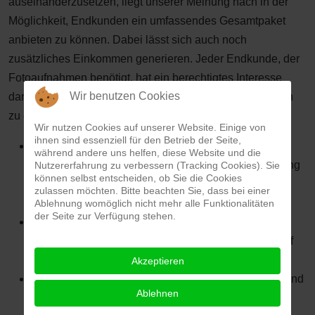
auseinanderzusetzen, liegt unserer Meinung nach in der
Möglichkeit, Endkunden ein umfassendes Gesamtpaket
anbieten zu können. Dabei lässt sich auch noch
zusätzliches Einkommen generieren. Jeder Endkunde, der
Fotoaufnahmen benötigt, hat ein berechtigtes Interesse
Wir benutzen Cookies
daran, seine fertigen Bilder möglichst schnell und einfach
zu erhalten.
Wir nutzen Cookies auf unserer Website. Einige von
ihnen sind essenziell für den Betrieb der Seite,
Es wäre also wünschenswert, wenn Fotostudios
während andere uns helfen, diese Website und die
vermehrt ihre Fotografenbilder an uns zur Bearbeitung
Nutzererfahrung zu verbessern (Tracking Cookies). Sie
können selbst entscheiden, ob Sie die Cookies
weiterleiten. Häufig geschieht das erst zu einem
zulassen möchten. Bitte beachten Sie, dass bei einer
späteren Zeitpunkt über den Endkunden.
Ablehnung womöglich nicht mehr alle Funktionalitäten
der Seite zur Verfügung stehen.
Es ist wirtschaftlich sinnvoll, dem Endkunden diese
zusätzliche Arbeit abzunehmen, um sich als Fotograf
selbst um solche Dinge zu kümmern.
Akzeptieren
Für die zusätzliche Dienstleistung des Freistellens und
Ablehnen
der erweiterten Bildbearbeitung kann dann vom