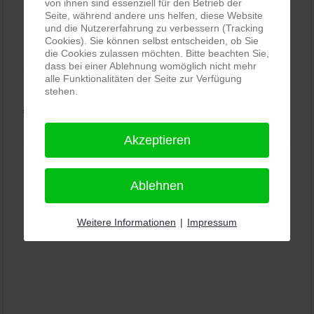
von ihnen sind essenziell für den Betrieb der
Seite, während andere uns helfen, diese Website
und die Nutzererfahrung zu verbessern (Tracking
PRO-ducto GmbH
, Fotografie und Bildbearbeitung in
Cookies). Sie können selbst entscheiden, ob Sie
Lichtenau
die Cookies zulassen möchten. Bitte beachten Sie,
5,0
dass bei einer Ablehnung womöglich nicht mehr
⭐⭐⭐⭐⭐
bei
144 Google-Rezensionen
(Stand
alle Funktionalitäten der Seite zur Verfügung
11.01.2026)
stehen.
Alle Rezensionen ansehen
|
Bewertung abgeben
Akzeptieren
Ablehnen
Weitere Informationen
|
Impressum