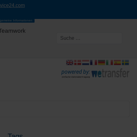
rvice24.com
lgemeine Informationen
Teamwork
powered by:
einfache Datenübertragung
Tags