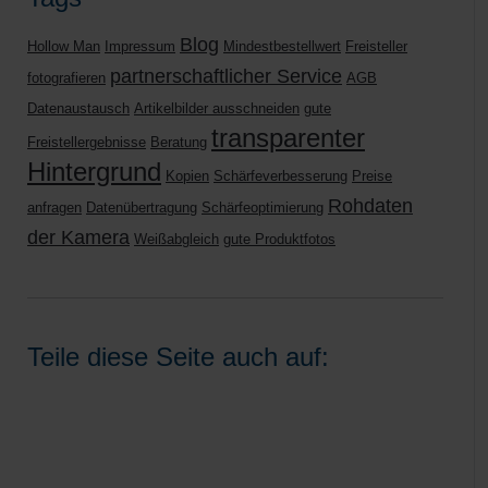
Blog
Hollow Man
Impressum
Mindestbestellwert
Freisteller
partnerschaftlicher Service
fotografieren
AGB
Datenaustausch
Artikelbilder ausschneiden
gute
transparenter
Freistellergebnisse
Beratung
Hintergrund
Kopien
Schärfeverbesserung
Preise
Rohdaten
anfragen
Datenübertragung
Schärfeoptimierung
der Kamera
Weißabgleich
gute Produktfotos
Teile diese Seite auch auf: