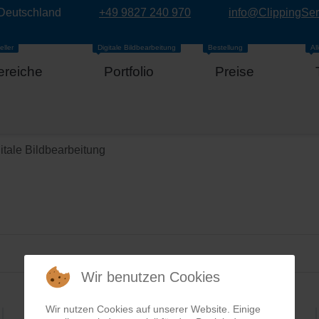
 Deutschland
+49 9827 240 970
info@ClippingSe
eller
Digitale Bildbearbeitung
Bestellung
Al
ereiche
Portfolio
Preise
itale Bildbearbeitung
Wir benutzen Cookies
Wir nutzen Cookies auf unserer Website. Einige