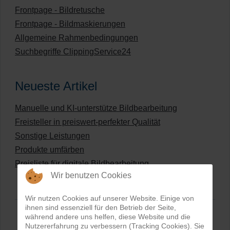
Frontpage - Bildretusche
Frontpage - Bildmaskierungen
Allgemeine Rahmenbedingungen
Suchbegriffe ClippingService24
Neueste Artikel
Manuelle und KI-unterstütze Bildbearbeitung
Freisteller in preiswert-perfekter Qualität
Sonstige Leistungen
Produkte umfärben
Preisliste für digitale Bildbearbeitung
Wir benutzen Cookies
Wir nutzen Cookies auf unserer Website. Einige von
ihnen sind essenziell für den Betrieb der Seite,
während andere uns helfen, diese Website und die
Nutzererfahrung zu verbessern (Tracking Cookies). Sie