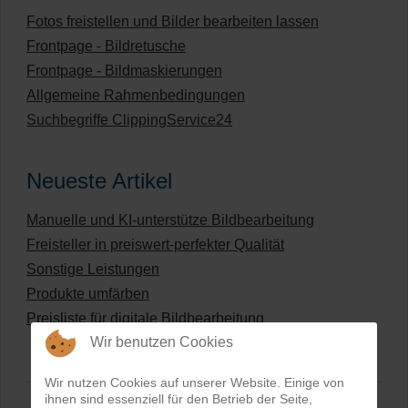
Fotos freistellen und Bilder bearbeiten lassen
Frontpage - Bildretusche
Frontpage - Bildmaskierungen
Allgemeine Rahmenbedingungen
Suchbegriffe ClippingService24
Neueste Artikel
Manuelle und KI-unterstütze Bildbearbeitung
Freisteller in preiswert-perfekter Qualität
Sonstige Leistungen
Produkte umfärben
Preisliste für digitale Bildbearbeitung
Wir benutzen Cookies
Wir nutzen Cookies auf unserer Website. Einige von
ihnen sind essenziell für den Betrieb der Seite,