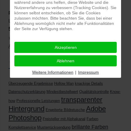
während andere uns helfen, diese Website und die
Nutzererfahrung zu verbessern (Tracking Cookies). Sie
können selbst entscheiden, ob Sie die Cookies
PRO-ducto GmbH
, Fotografie und Bildbearbeitung in
zulassen möchten. Bitte beachten Sie, dass bei einer
Lichtenau
Ablehnung womöglich nicht mehr alle Funktionalitäten
5,0
der Seite zur Verfügung stehen.
⭐⭐⭐⭐⭐
bei
144 Google-Rezensionen
(Stand
11.01.2026)
Alle Rezensionen ansehen
|
Bewertung abgeben
Akzeptieren
Ablehnen
Tags
Weitere Informationen
|
Impressum
Überzeugende Ergebnisse
Hollow Man
knackige Details
Datenschutzerklärung
Mindestbestellwert
Qualitätskontrolle
Know-
transparenter
how
Professionelle Leistungen
Hintergrund
Adobe
Erweiterte Bildretusche
Photoshop
Freisteller mit Alphakanal
Farben
brillante Farben
Komplettservice
Musterrücksendung