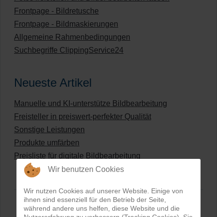
Frontpage - Bildretusche
Frontpage - Bildmaskierungen
Allgemeine Rahmenbedingungen
Suchbegriffe ClippingService24
Neueste Artikel
Manuelle und KI-unterstütze Bildbearbeitung
Freisteller in preiswert-perfekter Qualität
Sonstige Leistungen
Produkte umfärben
Preisliste für digitale Bildbearbeitung
Wir benutzen Cookies
Wir nutzen Cookies auf unserer Website. Einige von
ihnen sind essenziell für den Betrieb der Seite,
während andere uns helfen, diese Website und die
Nutzererfahrung zu verbessern (Tracking Cookies). Sie