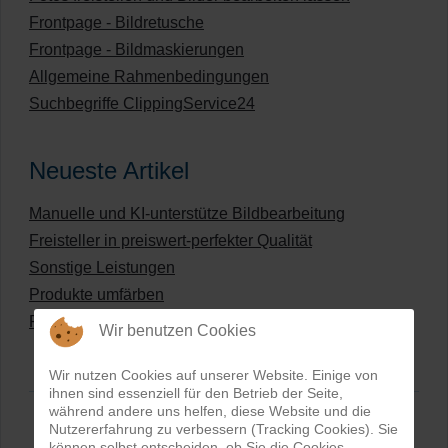
Frontpage - Bildretusche
Frontpage - Bildmaskierungen
Allgemeine Rahmenbedingungen
Suchbegriffe ClippingService24
Neueste Artikel
Manuelle und KI-unterstütze Bildbearbeitung
Freisteller in preiswert-perfekter Qualität
Sonstige Leistungen
Produkte umfärben
Preisliste für digitale Bildbearbeitung
Wir benutzen Cookies
Wir nutzen Cookies auf unserer Website. Einige von
ihnen sind essenziell für den Betrieb der Seite,
während andere uns helfen, diese Website und die
Nutzererfahrung zu verbessern (Tracking Cookies). Sie
können selbst entscheiden, ob Sie die Cookies