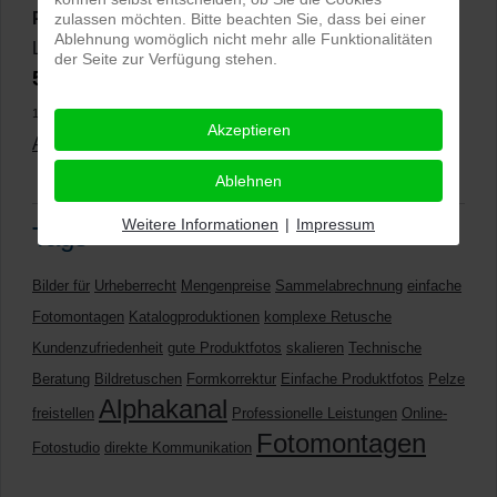
PRO-ducto GmbH
, Fotografie und Bildbearbeitung in
zulassen möchten. Bitte beachten Sie, dass bei einer
Ablehnung womöglich nicht mehr alle Funktionalitäten
Lichtenau
der Seite zur Verfügung stehen.
5,0
⭐⭐⭐⭐⭐
bei
144 Google-Rezensionen
(Stand
11.01.2026)
Akzeptieren
Alle Rezensionen ansehen
|
Bewertung abgeben
Ablehnen
Weitere Informationen
|
Impressum
Tags
Bilder für
Urheberrecht
Mengenpreise
Sammelabrechnung
einfache
Fotomontagen
Katalogproduktionen
komplexe Retusche
Kundenzufriedenheit
gute Produktfotos
skalieren
Technische
Beratung
Bildretuschen
Formkorrektur
Einfache Produktfotos
Pelze
Alphakanal
freistellen
Professionelle Leistungen
Online-
Fotomontagen
Fotostudio
direkte Kommunikation