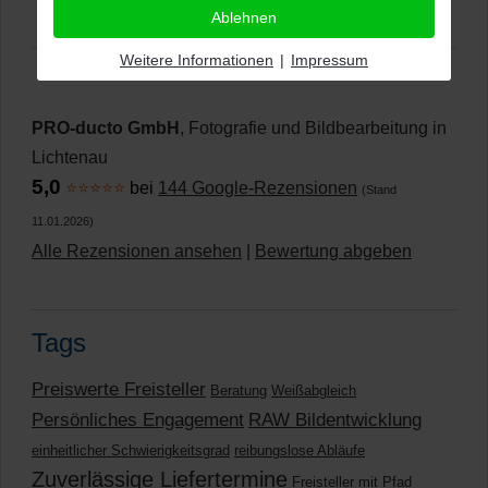
Ablehnen
Weitere Informationen
|
Impressum
PRO-ducto GmbH
, Fotografie und Bildbearbeitung in
Lichtenau
5,0
⭐⭐⭐⭐⭐
bei
144 Google-Rezensionen
(Stand
11.01.2026)
Alle Rezensionen ansehen
|
Bewertung abgeben
Tags
Preiswerte Freisteller
Beratung
Weißabgleich
Persönliches Engagement
RAW Bildentwicklung
einheitlicher Schwierigkeitsgrad
reibungslose Abläufe
Zuverlässige Liefertermine
Freisteller mit Pfad