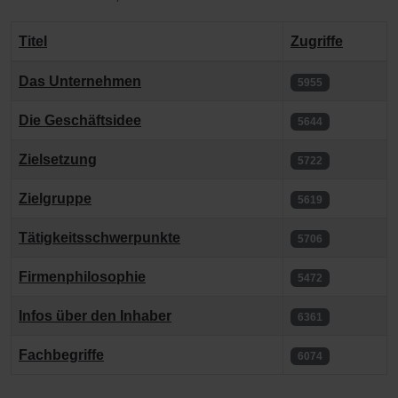
Titel
Zugriffe
Beiträge
Das Unternehmen
5955
Die Geschäftsidee
5644
Zielsetzung
5722
Zielgruppe
5619
Tätigkeitsschwerpunkte
5706
Firmenphilosophie
5472
Infos über den Inhaber
6361
Fachbegriffe
6074