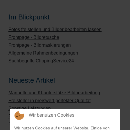
Im Blickpunkt
Fotos freistellen und Bilder bearbeiten lassen
Frontpage - Bildretusche
Frontpage - Bildmaskierungen
Allgemeine Rahmenbedingungen
Suchbegriffe ClippingService24
Neueste Artikel
Manuelle und KI-unterstütze Bildbearbeitung
Freisteller in preiswert-perfekter Qualität
Sonstige Leistungen
Wir benutzen Cookies
Produkte umfärben
Preisliste für digitale Bildbearbeitung
Wir nutzen Cookies auf unserer Website. Einige von