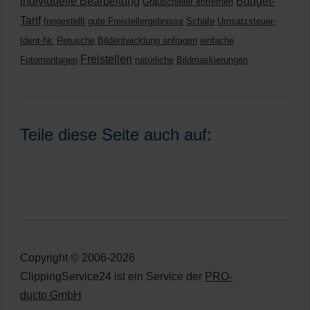
individuelle Bearbeitung
Budget-
Grauschleier entfernen
Tarif
freigestellt
gute Freistellergebnisse
Schäfe
Umsatzsteuer-
Ident-Nr.
Retusche
Bildentwicklung anfragen
einfache
Freistellen
Fotomontagen
natürliche
Bildmaskierungen
Teile diese Seite auch auf:
Copyright © 2006-2026
ClippingService24 ist ein Service der
PRO-
ducto GmbH