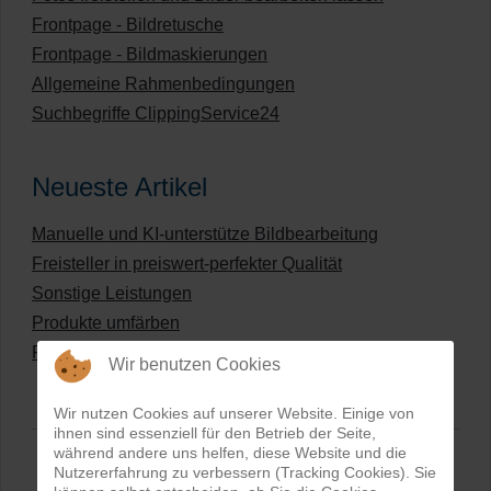
Frontpage - Bildretusche
Frontpage - Bildmaskierungen
Allgemeine Rahmenbedingungen
Suchbegriffe ClippingService24
Neueste Artikel
Manuelle und KI-unterstütze Bildbearbeitung
Freisteller in preiswert-perfekter Qualität
Sonstige Leistungen
Produkte umfärben
Preisliste für digitale Bildbearbeitung
Wir benutzen Cookies
Wir nutzen Cookies auf unserer Website. Einige von
ihnen sind essenziell für den Betrieb der Seite,
während andere uns helfen, diese Website und die
Nutzererfahrung zu verbessern (Tracking Cookies). Sie