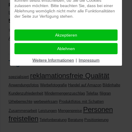
können selbst entscheiden, ob Sie die Cookies
PRO-ducto GmbH
, Fotografie und Bildbearbeitung in
zulassen möchten. Bitte beachten Sie, dass bei einer
Ablehnung womöglich nicht mehr alle Funktionalitäten
Lichtenau
der Seite zur Verfügung stehen.
5,0
⭐⭐⭐⭐⭐
bei
144 Google-Rezensionen
(Stand
11.01.2026)
Akzeptieren
Alle Rezensionen ansehen
|
Bewertung abgeben
Ablehnen
Weitere Informationen
|
Impressum
Tags
reklamationsfreie Qualität
spezialisiert
Anwendungsfotos
Werbefotografie
Handel auf Amazon
Bildinhalte
Kundenzufriedenheit
Mindermengenzuschlag
Telefax
filigran
Urheberrechte
werbewirksam
Produktfotos mit Schatten
Personen
Zusammenarbeit
Leistungen
Mengenpreise
freistellen
Telefonberatung
Beratung
Positionierung