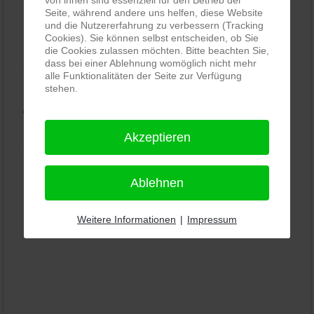
Seite, während andere uns helfen, diese Website
und die Nutzererfahrung zu verbessern (Tracking
PRO-ducto GmbH
, Fotografie und Bildbearbeitung in
Cookies). Sie können selbst entscheiden, ob Sie
Lichtenau
die Cookies zulassen möchten. Bitte beachten Sie,
dass bei einer Ablehnung womöglich nicht mehr
5,0
⭐⭐⭐⭐⭐
bei
144 Google-Rezensionen
(Stand
alle Funktionalitäten der Seite zur Verfügung
stehen.
11.01.2026)
Alle Rezensionen ansehen
|
Bewertung abgeben
Akzeptieren
Ablehnen
Weitere Informationen
|
Impressum