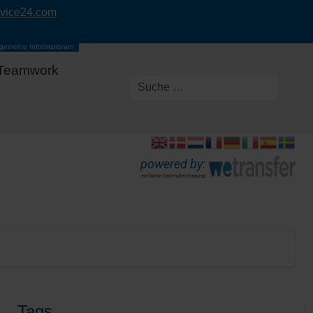
rvice24.com
lgemeine Informationen
Teamwork
powered by:
einfache Datenübertragung
Tags