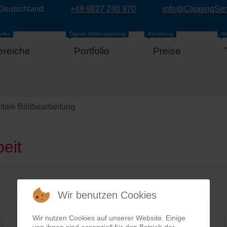
 Deutschland
+49 9827 240 970
info@ClippingSe
eller
Digitale Bildbearbeitung
Bestellung
Al
ereiche
Portfolio
Preise
itale Bildbearbeitung
eit
Wir benutzen Cookies
Wir nutzen Cookies auf unserer Website. Einige
von ihnen sind essenziell für den Betrieb der