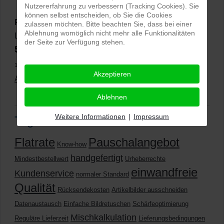
Nutzererfahrung zu verbessern (Tracking Cookies). Sie
können selbst entscheiden, ob Sie die Cookies
PRO-ducto GmbH
, Fotografie und Bildbearbeitung in
zulassen möchten. Bitte beachten Sie, dass bei einer
Ablehnung womöglich nicht mehr alle Funktionalitäten
Lichtenau
der Seite zur Verfügung stehen.
5,0
⭐⭐⭐⭐⭐
bei
144 Google-Rezensionen
(Stand
11.01.2026)
Akzeptieren
Alle Rezensionen ansehen
|
Bewertung abgeben
Ablehnen
Weitere Informationen
|
Impressum
Tags
Flatrate
Pauschalangebot
Know-how
handgefertigt
Mindestbestellwert
Urheberrechte
einwandfreie
Kundenservice
normaler Standard
Qualität
Rücksendekosten
Artikelbilder ausschneiden
Datenaustausch
Einfache Bildretuschen
Schärfeoptimierung
Mischkalkulation
Reguläre Lieferzeit
Lieferungsbedingungen