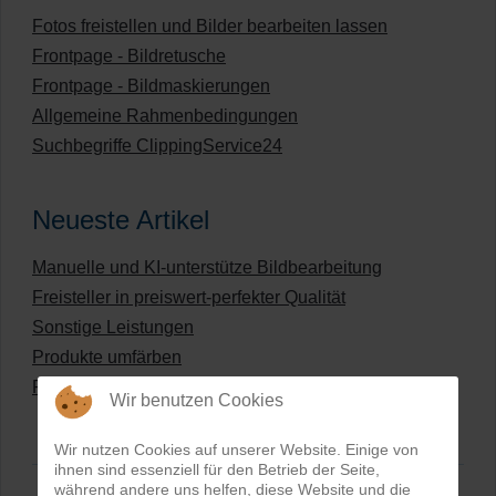
Fotos freistellen und Bilder bearbeiten lassen
Frontpage - Bildretusche
Frontpage - Bildmaskierungen
Allgemeine Rahmenbedingungen
Suchbegriffe ClippingService24
Neueste Artikel
Manuelle und KI-unterstütze Bildbearbeitung
Freisteller in preiswert-perfekter Qualität
Sonstige Leistungen
Produkte umfärben
Preisliste für digitale Bildbearbeitung
Wir benutzen Cookies
Wir nutzen Cookies auf unserer Website. Einige von
ihnen sind essenziell für den Betrieb der Seite,
während andere uns helfen, diese Website und die