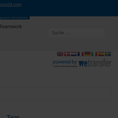
rvice24.com
lgemeine Informationen
Teamwork
powered by:
einfache Datenübertragung
Tags