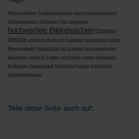
Pelze freistellen
Schärfeoptimierung
gute Freistellergebnisse
Datenanlieferung
Skalierung
Files übertragen
hochwertige Bildretuschen
Express-
Service
unterschiedlicher Art
Freisteller fotografieren
Farben
Mengenrabatte
Produktfotos mit Schatten
leistungsgerechte
Bezahlung
natürliche
Farben von Artikeln ändern
individuelle
Bildformate
Gesamtpaket
Fehlerfreie Qualität
einheitlicher
Schwierigkeitsgrad
Teile diese Seite auch auf: