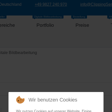
 Deutschland
+49 9827 240 970
info@ClippingSe
eller
Digitale Bildbearbeitung
Bestellung
Al
ereiche
Portfolio
Preise
itale Bildbearbeitung
Wir benutzen Cookies
Wir nutzen Cookies auf unserer Website. Einige