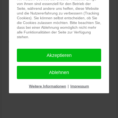
von ihnen sind essenziell für den Betrieb der
Seite, während andere uns helfen, diese Website
PRO-ducto GmbH
, Fotografie und Bildbearbeitung in
und die Nutzererfahrung zu verbessern (Tracking
Lichtenau
Cookies). Sie können selbst entscheiden, ob Sie
die Cookies zulassen möchten. Bitte beachten Sie,
5,0
⭐⭐⭐⭐⭐
bei
144 Google-Rezensionen
(Stand
dass bei einer Ablehnung womöglich nicht mehr
alle Funktionalitäten der Seite zur Verfügung
11.01.2026)
stehen.
Alle Rezensionen ansehen
|
Bewertung abgeben
Akzeptieren
Ablehnen
Weitere Informationen
|
Impressum