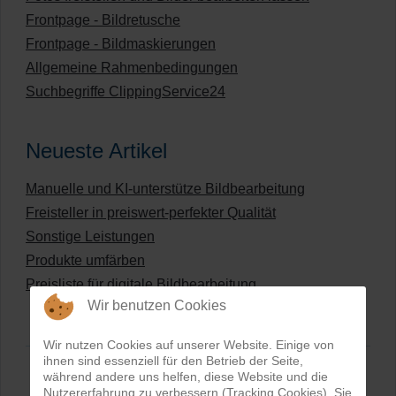
Frontpage - Bildretusche
Frontpage - Bildmaskierungen
Allgemeine Rahmenbedingungen
Suchbegriffe ClippingService24
Neueste Artikel
Manuelle und KI-unterstütze Bildbearbeitung
Freisteller in preiswert-perfekter Qualität
Sonstige Leistungen
Produkte umfärben
Preisliste für digitale Bildbearbeitung
Wir benutzen Cookies
Wir nutzen Cookies auf unserer Website. Einige von
ihnen sind essenziell für den Betrieb der Seite,
während andere uns helfen, diese Website und die
Nutzererfahrung zu verbessern (Tracking Cookies). Sie