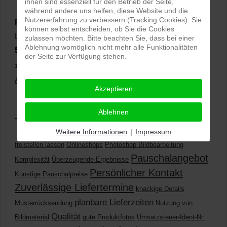
ihnen sind essenziell für den Betrieb der Seite,
während andere uns helfen, diese Website und die
Nutzererfahrung zu verbessern (Tracking Cookies). Sie
PRO-ducto GmbH
, Fotografie und Bildbearbeitung in
können selbst entscheiden, ob Sie die Cookies
Lichtenau
zulassen möchten. Bitte beachten Sie, dass bei einer
Ablehnung womöglich nicht mehr alle Funktionalitäten
5,0
⭐⭐⭐⭐⭐
bei
144 Google-Rezensionen
(Stand
der Seite zur Verfügung stehen.
11.01.2026)
Alle Rezensionen ansehen
|
Bewertung abgeben
Akzeptieren
Ablehnen
Tags
Weitere Informationen
|
Impressum
freistellen lassen
Onlineshops
Photoshop Bildbearbeitung
Pauschalangebot
Komplexität
Überzeugende Ergebnisse
Persönlicher Kontakt
Künstige Pauschalpreise
Zuverlässige Liefertermine
knackige Details
planbare Lieferzeiten
Musterrücksendung
Nutzung von
Qualität
Bildmaterial
gute Produktfotos
Umsatzsteuer-Ident-Nr.