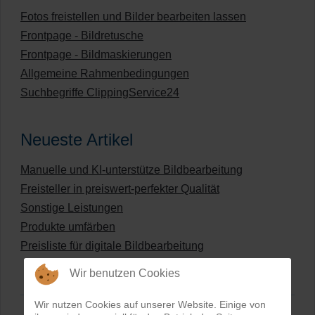
Fotos freistellen und Bilder bearbeiten lassen
Frontpage - Bildretusche
Frontpage - Bildmaskierungen
Allgemeine Rahmenbedingungen
Suchbegriffe ClippingService24
Neueste Artikel
Manuelle und KI-unterstütze Bildbearbeitung
Freisteller in preiswert-perfekter Qualität
Sonstige Leistungen
Produkte umfärben
Preisliste für digitale Bildbearbeitung
Wir benutzen Cookies
Wir nutzen Cookies auf unserer Website. Einige von