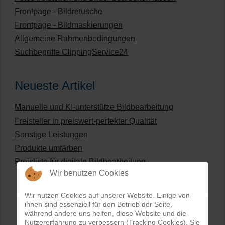
Frontpage - Bildretusche
Frontpage - Bildmaskierungen
Allgemeine Rahmenbedingungen
Suchbegriffe ClippingService24
Neueste Artikel
Manuelle und KI-unterstütze Bildbearbeitung
Freisteller in preiswert-perfekter Qualität
Sonstige Leistungen
Produkte umfärben
Preisliste für digitale Bildbearbeitung
Wir benutzen Cookies
Wir nutzen Cookies auf unserer Website. Einige von
ihnen sind essenziell für den Betrieb der Seite,
während andere uns helfen, diese Website und die
Nutzererfahrung zu verbessern (Tracking Cookies). Sie