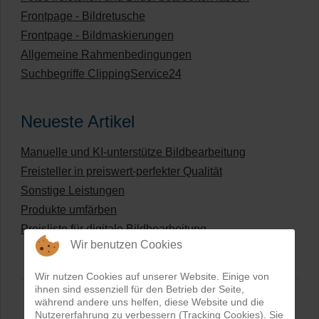
Frontpage - Bildretusche
Frontpage - Bildmaskierungen
Allgemeine Rahmenbedingungen
Suchbegriffe ClippingService24
Neueste Artikel
Manuelle und KI-unterstütze Bildbearbeitung
Freisteller in preiswert-perfekter Qualität
Sonstige Leistungen
Produkte umfärben
Preisliste für digitale Bildbearbeitung
Wir benutzen Cookies
Wir nutzen Cookies auf unserer Website. Einige von
ihnen sind essenziell für den Betrieb der Seite,
während andere uns helfen, diese Website und die
Nutzererfahrung zu verbessern (Tracking Cookies). Sie