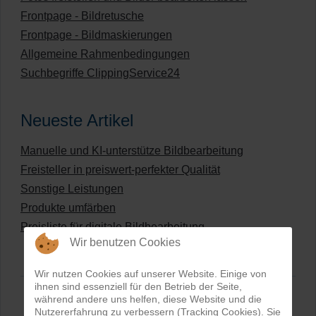
Frontpage - Bildretusche
Frontpage - Bildmaskierungen
Allgemeine Rahmenbedingungen
Suchbegriffe ClippingService24
Neueste Artikel
Manuelle und KI-unterstütze Bildbearbeitung
Freisteller in preiswert-perfekter Qualität
Sonstige Leistungen
Produkte umfärben
Preisliste für digitale Bildbearbeitung
Wir benutzen Cookies
Wir nutzen Cookies auf unserer Website. Einige von
ihnen sind essenziell für den Betrieb der Seite,
während andere uns helfen, diese Website und die
Nutzererfahrung zu verbessern (Tracking Cookies). Sie