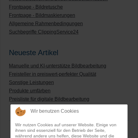
Frontpage - Bildretusche
Frontpage - Bildmaskierungen
Allgemeine Rahmenbedingungen
Suchbegriffe ClippingService24
Neueste Artikel
Manuelle und KI-unterstütze Bildbearbeitung
Freisteller in preiswert-perfekter Qualität
Sonstige Leistungen
Produkte umfärben
Preisliste für digitale Bildbearbeitung
Wir benutzen Cookies
Wir nutzen Cookies auf unserer Website. Einige von
ihnen sind essenziell für den Betrieb der Seite,
während andere uns helfen, diese Website und die