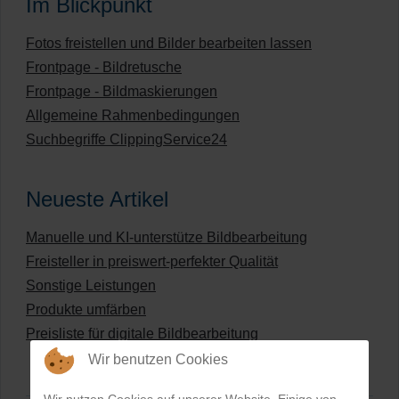
Im Blickpunkt
Fotos freistellen und Bilder bearbeiten lassen
Frontpage - Bildretusche
Frontpage - Bildmaskierungen
Allgemeine Rahmenbedingungen
Suchbegriffe ClippingService24
Neueste Artikel
Manuelle und KI-unterstütze Bildbearbeitung
Freisteller in preiswert-perfekter Qualität
Sonstige Leistungen
Produkte umfärben
Preisliste für digitale Bildbearbeitung
Wir benutzen Cookies
Wir nutzen Cookies auf unserer Website. Einige von