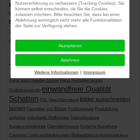
Nutzererfahrung zu verbessern (Tracking Cookies). Sie
PRO-ducto GmbH
, Fotografie und Bildbearbeitung in
können selbst entscheiden, ob Sie die Cookies
Lichtenau
zulassen möchten. Bitte beachten Sie, dass bei einer
Ablehnung womöglich nicht mehr alle Funktionalitäten
5,0
⭐⭐⭐⭐⭐
bei
144 Google-Rezensionen
(Stand
der Seite zur Verfügung stehen.
11.01.2026)
Alle Rezensionen ansehen
|
Bewertung abgeben
Akzeptieren
Ablehnen
Tags
Weitere Informationen
|
Impressum
Fotos ausschneiden lassen
Fotos freistellen lassen
einwandfreie Qualität
Qualitätskontrolle
Schatten
Bilder ausschneiden
SSL-Verschlüsselung
lassen
Freistellen von Bildern
Positionierung
Produktfotos
umfärben
individuelle Bildformate
Telefonberatung
Kundenzufriedenheit
Datenübertragung
Einfache Bestellung
Colorieren
Lieferungsbedingungen
Bildbearbeitung
kommunikative