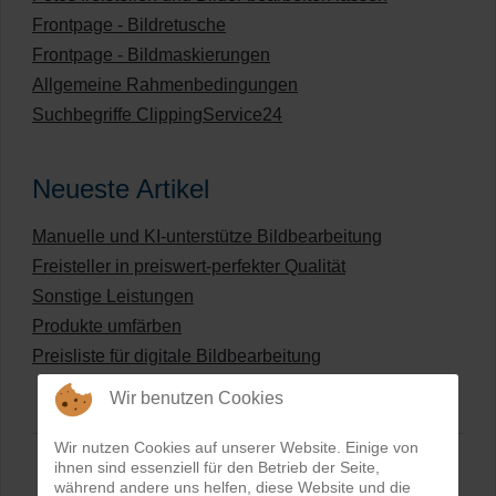
Frontpage - Bildretusche
Frontpage - Bildmaskierungen
Allgemeine Rahmenbedingungen
Suchbegriffe ClippingService24
Neueste Artikel
Manuelle und KI-unterstütze Bildbearbeitung
Freisteller in preiswert-perfekter Qualität
Sonstige Leistungen
Produkte umfärben
Preisliste für digitale Bildbearbeitung
Wir benutzen Cookies
Wir nutzen Cookies auf unserer Website. Einige von
ihnen sind essenziell für den Betrieb der Seite,
während andere uns helfen, diese Website und die