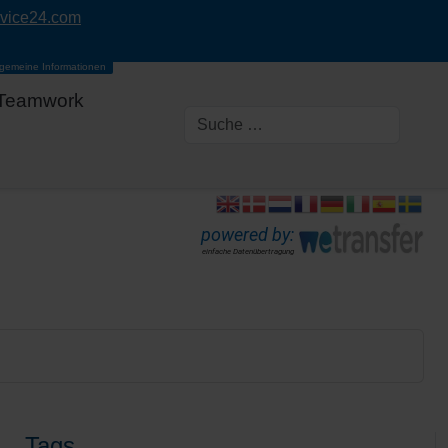
rvice24.com
lgemeine Informationen
Teamwork
powered by:
einfache Datenübertragung
Tags