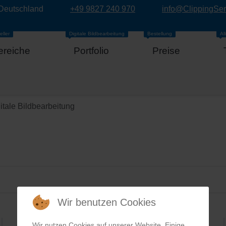
 Deutschland
+49 9827 240 970
info@ClippingSe
eller
Digitale Bildbearbeitung
Bestellung
Al
ereiche
Portfolio
Preise
itale Bildbearbeitung
Wir benutzen Cookies
Wir nutzen Cookies auf unserer Website. Einige