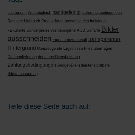
handgefertigt
Leistungen
Weißabgleich
Lieferungsbedingungen
Reguläre Lieferzeit
Produktfotos ausschneiden
individuell
Bilder
kalkulierte Sonderpreise
Werbeprojekte
AGB
Schärfe
ausschneiden
transparenter
Eigentumsvorbehalt
Hintergrund
Überzeugende Ergebnisse
Files übertragen
Datenanlieferung
deutsche Dienstleistung
Zahlungsbedingungen
Budget-Dienstleister
sichtbare
Bildverbesserung
Teile diese Seite auch auf: