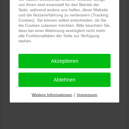
von ihnen sind essenziell für den Betrieb der
Seite, während andere uns helfen, diese Website
PRO-ducto GmbH
, Fotografie und Bildbearbeitung in
und die Nutzererfahrung zu verbessern (Tracking
Lichtenau
Cookies). Sie können selbst entscheiden, ob Sie
die Cookies zulassen möchten. Bitte beachten Sie,
5,0
⭐⭐⭐⭐⭐
bei
144 Google-Rezensionen
(Stand
dass bei einer Ablehnung womöglich nicht mehr
alle Funktionalitäten der Seite zur Verfügung
11.01.2026)
stehen.
Alle Rezensionen ansehen
|
Bewertung abgeben
Akzeptieren
Ablehnen
Weitere Informationen
|
Impressum