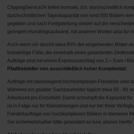
ClippingService24 liefert normale, d.h. durchschnittlich kom
durchschnittlichen Tageskapazität von rund 500 Bildern we
gegeben und nach Fertigstellung wieder auf die verschiedene
geringem Handlingsaufwand, mit anderen Worten also für nie
Auch wenn wir derzeit etwa 80% der eingehenden Bilder vorz
brandeilige Fälle, die innerhalb eines garantierten Zeitfen
Aufträge sind mit einem Expresszuschlag von 2.-- Euro / Bi
Pfadfreisteller von ausschließlich hoher Komplexität:
Aufträge mit überwiegend hochkomplexen Freisteller sind d
Während ein geübter Sachbearbeiter täglich etwa 60 - 80 nor
Arbeitszeit pro Einzelbild. Damit schrumpft die Kapazität 
ist in Folge nur für Kleinstmengen und nur bei freier Verfü
Freistellaufträge von hochkomplexen Bildern in kleineren Me
Sie sicherheitshalber bitte gesondert an bzw. planen hierfür