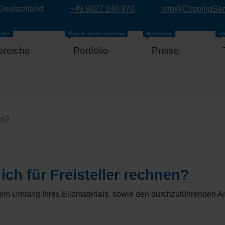
 Deutschland
+49 9827 240 970
info@ClippingSe
eller
Digitale Bildbearbeitung
Bestellung
Al
ereiche
Portfolio
Preise
en?
ich für Freisteller rechnen?
em Umfang Ihres Bildmaterials, sowie den durchzuführenden Ar