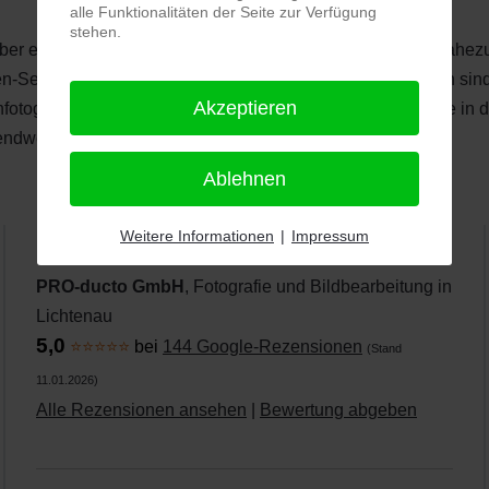
alle Funktionalitäten der Seite zur Verfügung
stehen.
ber einige wenige Spezialisten, die eine hervorragende, nahezu pe
-Services liefern. Expressbuchungen für kleinere Mengen sind
Akzeptieren
nenfotografie benötigt werden, also große Bedarfsmengen wie in 
gendwelche Engpässe zu erwarten sind.
Ablehnen
Weitere Informationen
|
Impressum
PRO-ducto GmbH
, Fotografie und Bildbearbeitung in
Lichtenau
5,0
⭐⭐⭐⭐⭐
bei
144 Google-Rezensionen
(Stand
11.01.2026)
Alle Rezensionen ansehen
|
Bewertung abgeben