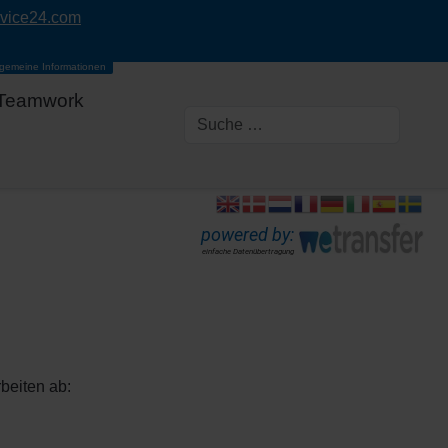
rvice24.com
lgemeine Informationen
Teamwork
powered by:
einfache Datenübertragung
beiten ab: