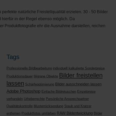
rfekte natürliche Freistellqualität erzielen. 30 - 50 Bilder
 hierfür in der Regel ebenso möglich. Da
der Produktfotografie ehr die Ausnahme darstellen, reichen
Tags
Professionelle Bildbearbeitung
individuell kalkulierte Sonderpreise
Bilder freistellen
Produktionsdauer
filigrane Objekte
lassen
Bilder ausschneiden lassen
Schärfeoptimierung
Adobe Photoshop
Einfache Bildretuschen
Einzelpreise
verhandeln
Urheberrechte
Persönliche Ansprechpartner
Qualitätskontrolle
Musterrücksendung
Staub und Kratzer
RAW Bildentwicklung
entfernen
Produktfotos umfärben
Bilder