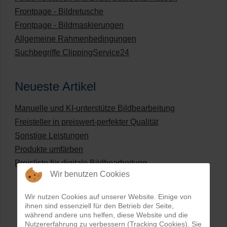
Frontpage - Bildretusche
Frontpage - Bildmaskierungen
Allgemeine Rahmenbedingungen
Suchbegriffe ClippingService24
Neueste Artikel
Manuelle und KI-unterstütze Bildbearbeitung
Freisteller in preiswert-perfekter Qualität
Sonstige Leistungen
Produkte umfärben
Preisliste für digitale Bildbearbeitung
Wir benutzen Cookies
Wir nutzen Cookies auf unserer Website. Einige von
ihnen sind essenziell für den Betrieb der Seite,
während andere uns helfen, diese Website und die
Nutzererfahrung zu verbessern (Tracking Cookies). Sie