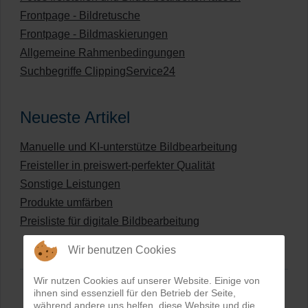
Frontpage - Bildretusche
Frontpage - Bildmaskierungen
Allgemeine Rahmenbedingungen
Suchbegriffe ClippingService24
Neueste Artikel
Manuelle und KI-unterstütze Bildbearbeitung
Freisteller in preiswert-perfekter Qualität
Sonstige Leistungen
Produkte umfärben
Preisliste für digitale Bildbearbeitung
Wir benutzen Cookies
Wir nutzen Cookies auf unserer Website. Einige von
ihnen sind essenziell für den Betrieb der Seite,
während andere uns helfen, diese Website und die