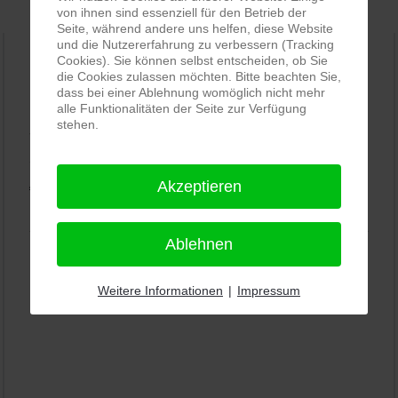
von ihnen sind essenziell für den Betrieb der
Seite, während andere uns helfen, diese Website
und die Nutzererfahrung zu verbessern (Tracking
Cookies). Sie können selbst entscheiden, ob Sie
die Cookies zulassen möchten. Bitte beachten Sie,
PRO-ducto GmbH
, Fotografie und Bildbearbeitung in
dass bei einer Ablehnung womöglich nicht mehr
Lichtenau
alle Funktionalitäten der Seite zur Verfügung
stehen.
5,0
⭐⭐⭐⭐⭐
bei
144 Google-Rezensionen
(Stand
11.01.2026)
Alle Rezensionen ansehen
|
Bewertung abgeben
Akzeptieren
Ablehnen
Weitere Informationen
|
Impressum