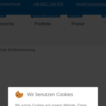
 Deutschland
+49 9827 240 970
info@ClippingSe
eller
Digitale Bildbearbeitung
Bestellung
Al
ereiche
Portfolio
Preise
itale Bildbearbeitung
Wir benutzen Cookies
Wir nutzen Cookies auf unserer Website. Einige