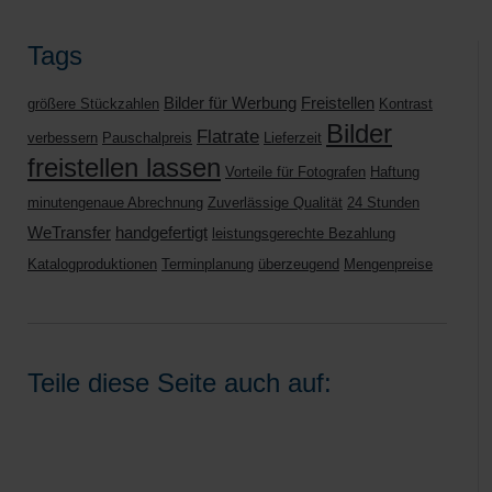
Tags
Bilder für Werbung
Freistellen
größere Stückzahlen
Kontrast
Bilder
Flatrate
verbessern
Pauschalpreis
Lieferzeit
freistellen lassen
Vorteile für Fotografen
Haftung
minutengenaue Abrechnung
Zuverlässige Qualität
24 Stunden
WeTransfer
handgefertigt
leistungsgerechte Bezahlung
Katalogproduktionen
Terminplanung
überzeugend
Mengenpreise
Teile diese Seite auch auf: