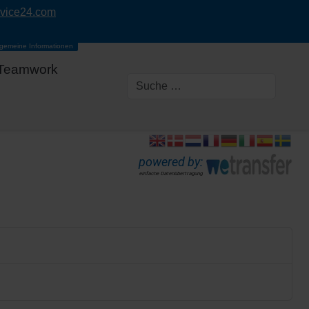
rvice24.com
lgemeine Informationen
Teamwork
powered by:
einfache Datenübertragung