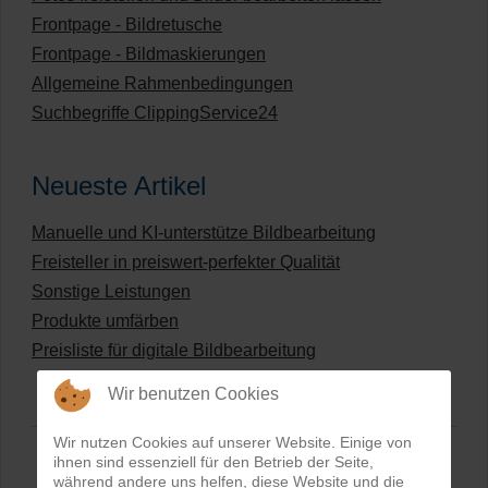
Frontpage - Bildretusche
Frontpage - Bildmaskierungen
Allgemeine Rahmenbedingungen
Suchbegriffe ClippingService24
Neueste Artikel
Manuelle und KI-unterstütze Bildbearbeitung
Freisteller in preiswert-perfekter Qualität
Sonstige Leistungen
Produkte umfärben
Preisliste für digitale Bildbearbeitung
Wir benutzen Cookies
Wir nutzen Cookies auf unserer Website. Einige von
ihnen sind essenziell für den Betrieb der Seite,
während andere uns helfen, diese Website und die