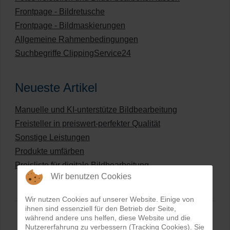
Frontpage - Bildretusche
Frontpage - Bildmaskierungen
Allgemeine Rahmenbedingungen
Suchbegriffe ClippingService24
Neueste Artikel
Manuelle und KI-unterstütze Bildbearbeitung
Freisteller in preiswert-perfekter Qualität
Sonstige Leistungen
Produkte umfärben
Preisliste für digitale Bildbearbeitung
Wir benutzen Cookies
Wir nutzen Cookies auf unserer Website. Einige von
ihnen sind essenziell für den Betrieb der Seite,
während andere uns helfen, diese Website und die
Nutzererfahrung zu verbessern (Tracking Cookies). Sie