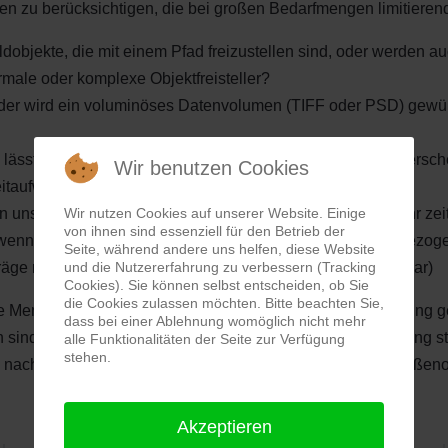
en zu berücksichtigen, die bei großen Bedarfmengen limitier
Bildobjekte, die mit einem Pfad freizustellen sind, oder werden
male oder komplexe Objektfreisteller?
, oder wird ein voluminöses Datenvolumen (TIFF oder PSD) gew
h. lässt sich der Vordergrund eindeutig vom Hintergrund untersc
Wir benutzen Cookies
eitaufwendige Bildbearbeitungsaufgaben gewünscht?
Wir nutzen Cookies auf unserer Website. Einige
n unserer abschließenden Qualitätsendkontrolle ist ein sehr ze
von ihnen sind essenziell für den Betrieb der
wenn man diese Kontolle weglässt und erst reklamationsbezogen
Seite, während andere uns helfen, diese Website
und die Nutzererfahrung zu verbessern (Tracking
äge mit sehr großen Mengen eine echte Alternativlösung dar)
Cookies). Sie können selbst entscheiden, ob Sie
die Cookies zulassen möchten. Bitte beachten Sie,
gliche Mengen und jeglichen Bedarf immer eine geeignete Lös
dass bei einer Ablehnung womöglich nicht mehr
 sind planbare Einzelfälle mit einem gewissen zur Verfügung st
alle Funktionalitäten der Seite zur Verfügung
stehen.
d nach weiterverarbeiten kann meist eine ausreichende Größen
Akzeptieren