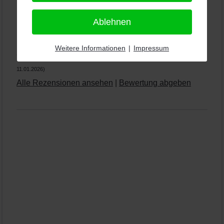
Ablehnen
PRO-ducto GmbH
, Fotografie und Bildbearbeitung in
Lichtenau
Weitere Informationen
|
Impressum
5,0
⭐⭐⭐⭐⭐
bei
144 Google-Rezensionen
(Stand
11.01.2026)
Alle Rezensionen ansehen
|
Bewertung abgeben