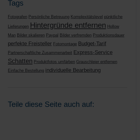
Tags
Fotografen
Persönliche Betreuung
Komplexitätslevel
pünktliche
Hintergründe entfernen
Lieferungen
Hollow
Man
Bilder skalieren
Paypal
Bilder verfremden
Produktionsdauer
perfekte Freisteller
Budget-Tarif
Fotomontage
Express-Service
Partnerschaftliche Zusammenarbeit
Schatten
Produktfotos umfärben
Grauschleier entfernen
individuelle Bearbeitung
Einfache Bestellung
Teile diese Seite auch auf: