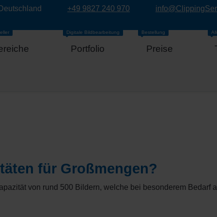
 Deutschland
+49 9827 240 970
info@ClippingSe
eller
Digitale Bildbearbeitung
Bestellung
Al
ereiche
Portfolio
Preise
itäten für Großmengen?
-Kapazität von rund 500 Bildern, welche bei besonderem Bedarf a