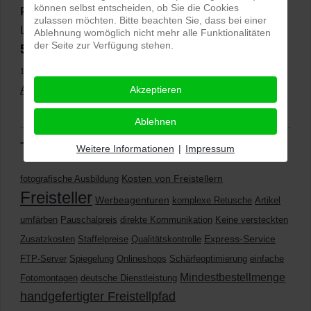
können selbst entscheiden, ob Sie die Cookies
PRO-ducto GmbH
, Fotografie und Bildbearbeitung in
zulassen möchten. Bitte beachten Sie, dass bei einer
Lichtenau
Ablehnung womöglich nicht mehr alle Funktionalitäten
der Seite zur Verfügung stehen.
5,0
⭐⭐⭐⭐⭐
bei
144 Google-Rezensionen
(Stand
11.01.2026)
Alle Rezensionen ansehen
Akzeptieren
|
Bewertung abgeben
Ablehnen
Tags
Weitere Informationen
|
Impressum
Kosten von Freistellern
fotografische Ausbildung
Freisteller
Werbeagenturen
komplexe Retusche
Artikel
umfärben
Pauschalpreis
direkte Kommunikation
Keine versteckten
Express-Service
Zusatzkosten
Staffelpreise
Qualitätskontrolle
FTP-Server
Spiegelung
Onlineshops
Schärfeoptimierung
einfache
Mindestbestellmenge
Fotomontagen
deutsche Dienstleistung
handgefertigter Freistellpfad