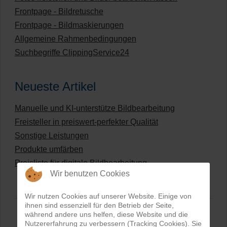
Frontpage - Bildretusche
Frontpage - Bildmaskierungen
Allgemeine Rahmenbedingungen
Suchbegriffe ClippingService24
Neueste Artikel
Manuelle und KI-unterstütze Bildbearbeitung
Freisteller in preiswert-perfekter Qualität
Sonstige Leistungen
Produkte umfärben
Preisliste für digitale Bildbearbeitung
Wir benutzen Cookies
Wir nutzen Cookies auf unserer Website. Einige von
ihnen sind essenziell für den Betrieb der Seite,
während andere uns helfen, diese Website und die
Nutzererfahrung zu verbessern (Tracking Cookies). Sie