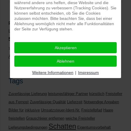
während andere uns helfen, diese Website und die
Nutzererfahrung zu verbessern (Tracking Cookies). Sie
können selbst entscheiden, ob Sie die Cookies
zulassen möchten. Bitte beachten Sie, dass bei einer
PRO-ducto GmbH
, Fotografie und Bildbearbeitung in
Ablehnung womöglich nicht mehr alle Funktionalitäten
der Seite zur Verfügung stehen.
Lichtenau
5,0
⭐⭐⭐⭐⭐
bei
144 Google-Rezensionen
(Stand
Akzeptieren
11.01.2026)
Alle Rezensionen ansehen
|
Bewertung abgeben
Ablehnen
Weitere Informationen
|
Impressum
Tags
Zuverlässige Lieferung
leistungsfähiger Partner
künstlich
Freisteller
aus Fernost
Zuverlässige Qualität
Lieferzeit
Notwendige Angaben
Bilder für
inklusive
Umsatzsteuer-Ident-Nr.
Freistellpfad
Haare
freistellen
Grauschleier entfernen
weiche Freisteller
Schatten
Lieferungsbedingungen
Eigentumsvorbehalt