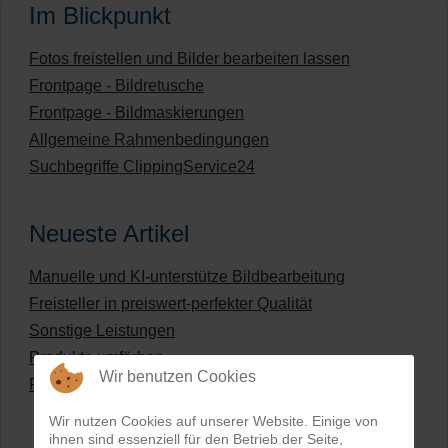
Im Blickpunkt
Fotos freistellen und Bilder bearbeiten lassen
Frontpage - Bildretusche
Frontpage - Bildmaskierungen
Allgemeine Rahmenbedingungen
Suchbegriffe ClippingService24
Neueste Artikel
Manuelle und KI-unterstütze Bildbearbeitung
Freisteller in preiswert-perfekter Qualität
Sonstige Leistungen
Produkte umfärben
Wir benutzen Cookies
Preisliste für digitale Bildbearbeitung
Wir nutzen Cookies auf unserer Website. Einige von
ihnen sind essenziell für den Betrieb der Seite,