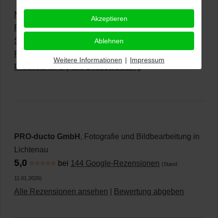
Manuelle und KI-unterstütze Bildbearbeitung
Akzeptieren
Freisteller in preiswert-perfekter Qualität
Sonstige Leistungen
Ablehnen
Produkte umfärben
Weitere Informationen
|
Impressum
Preisliste für digitale Bildbearbeitung
PRO-ducto GmbH
, Fotografie und Bildbearbeitung in
Lichtenau
5,0
⭐⭐⭐⭐⭐
bei
144 Google-Rezensionen
(Stand
11.01.2026)
Alle Rezensionen ansehen
|
Bewertung abgeben