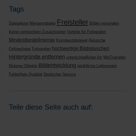
Tags
Freisteller
Spiegelung
Mengenrabatte
Bilder versenden
Keine versteckten Zusatzkosten
Vorteile für Fotografen
Mindestbestellmenge
Komplexitätslevel
Retusche
hochwertige Bildretuschen
Onlineshops
Fotografen
Hintergründe entfernen
WeTransfer
unterschiedlicher Art
Bildentwicklung
filigrane Objekte
pünktliche Lieferungen
Fehlerfreie Qualität
Deutscher Service
Teile diese Seite auch auf: