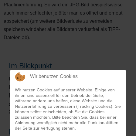
Pfadlinienführung. So wird ein JPG-Bild beispielsweise
auch immer schlechter je öfter man es öffnet und erneut
abspeichert (um weitere Bildverluste zu vermeiden
speichern wir daher alle Bilddaten verlustfrei als TIFF-
Dateien ab).
Im Blickpunkt
Wir benutzen Cookies
Fotos freistellen und Bilder bearbeiten lassen
Frontpage - Bildretusche
Wir nutzen Cookies auf unserer Website. Einige von
Frontpage - Bildmaskierungen
ihnen sind essenziell für den Betrieb der Seite,
während andere uns helfen, diese Website und die
Allgemeine Rahmenbedingungen
Nutzererfahrung zu verbessern (Tracking Cookies). Sie
Suchbegriffe ClippingService24
können selbst entscheiden, ob Sie die Cookies
zulassen möchten. Bitte beachten Sie, dass bei einer
Ablehnung womöglich nicht mehr alle Funktionalitäten
der Seite zur Verfügung stehen.
Neueste Artikel