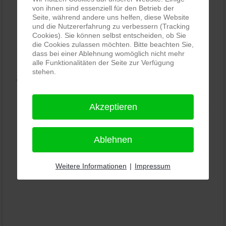
von ihnen sind essenziell für den Betrieb der
Seite, während andere uns helfen, diese Website
PRO-ducto GmbH
, Fotografie und Bildbearbeitung in
und die Nutzererfahrung zu verbessern (Tracking
Lichtenau
Cookies). Sie können selbst entscheiden, ob Sie
die Cookies zulassen möchten. Bitte beachten Sie,
5,0
⭐⭐⭐⭐⭐
bei
144 Google-Rezensionen
(Stand
dass bei einer Ablehnung womöglich nicht mehr
alle Funktionalitäten der Seite zur Verfügung
11.01.2026)
stehen.
Alle Rezensionen ansehen
|
Bewertung abgeben
Akzeptieren
Ablehnen
Weitere Informationen
|
Impressum