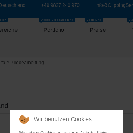
 Deutschland
+49 9827 240 970
info@ClippingSe
eller
Digitale Bildbearbeitung
Bestellung
Al
ereiche
Portfolio
Preise
itale Bildbearbeitung
and
Wir benutzen Cookies
Wir nutzen Cookies auf unserer Website. Einige