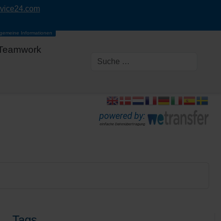
rvice24.com
lgemeine Informationen
Teamwork
powered by:
einfache Datenübertragung
Tags