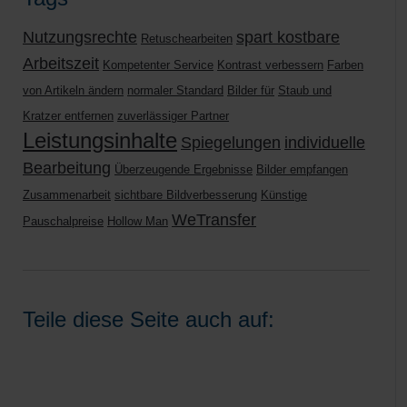
Nutzungsrechte
spart kostbare
Retuschearbeiten
Arbeitszeit
Kompetenter Service
Kontrast verbessern
Farben
von Artikeln ändern
normaler Standard
Bilder für
Staub und
Kratzer entfernen
zuverlässiger Partner
Leistungsinhalte
Spiegelungen
individuelle
Bearbeitung
Überzeugende Ergebnisse
Bilder empfangen
Zusammenarbeit
sichtbare Bildverbesserung
Künstige
WeTransfer
Pauschalpreise
Hollow Man
Teile diese Seite auch auf: