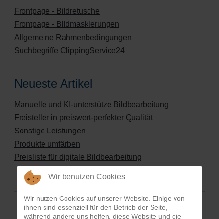
Frontpage - Bildretusche
Frontpage - Bildmaskierungen
Allgemeine Rahmenbedingungen
Suchbegriffe ClippingService24
Neueste Artikel
Manuelle und KI-unterstütze Bildbearbeitung
Freisteller in preiswert-perfekter Qualität
Sonstige Leistungen
Produkte umfärben
Preisliste für digitale Bildbearbeitung
Wir benutzen Cookies
Wir nutzen Cookies auf unserer Website. Einige von
ihnen sind essenziell für den Betrieb der Seite,
während andere uns helfen, diese Website und die