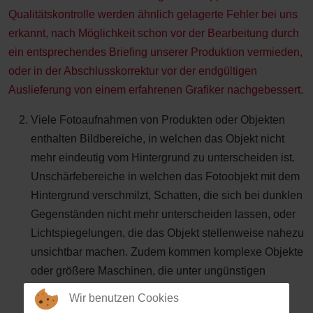
Qualitätskontrolle werden ähnlich gelagerte Fehler bei uns
erkannt, nach Möglichkeit schon vor der Bearbeitung durch
ein entsprechendes Briefing unserer Produktion vermieden,
oder in der Abschlusskorrektur vor der endgültigen
Auslieferung von einem erfahrenen Grafiker nachgebessert.
Viele Fotoaufnahmen von Produkten oder Objekten
enthalten Bildbereiche, in welchen das Objekt nicht
mehr eindeutig vom Hintergrund zu unterscheiden ist.
Unschärfebereiche in welchen das Fotoobjekt mit dem
Hintergrund verschmilzt, Schatten, die sich bei dunklen
Gegenständen nicht mehr unterscheiden lassen, oder
Lichtspiegelungen, die das Objekt stellenweise nahezu
unsichtbar machen. Zudem kommen komplexe Objekte
oder größere Maschinen, die unter ungünstigen
Bedingungen fotografiert werden mussten, sodass
Wir benutzen Cookies
andere Gegenstände dahinter stehen, die ohne eine