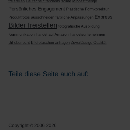
freistellen
Deutsche Standards
solide
Mindestmenge
Persönliches Engagement
Plastische Formkorrektur
Express
Produktfotos ausschneiden
farbliche Anpassungen
Bilder freistellen
fotografische Ausbildung
Kommunikation
Handel auf Amazon
Handelsunternehmen
Urheberrecht
Bildretuschen anfragen
Zuverlässige Qualität
Teile diese Seite auch auf:
Copyright © 2006-2026