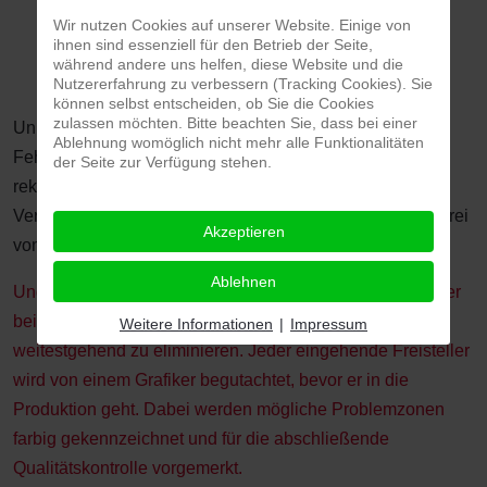
exakte logische Betrachtung als zum Objekt gehörig
Wir nutzen Cookies auf unserer Website. Einige von
ihnen sind essenziell für den Betrieb der Seite,
mit freigestellt werden, obwohl sie eigentlich
während andere uns helfen, diese Website und die
weggeschnitten gehören.
Nutzererfahrung zu verbessern (Tracking Cookies). Sie
können selbst entscheiden, ob Sie die Cookies
zulassen möchten. Bitte beachten Sie, dass bei einer
Unkorrekte Freisteller, die auf den vorgenannten
Ablehnung womöglich nicht mehr alle Funktionalitäten
Fehlerquellen basieren, sind im Grunde ebenfalls nicht
der Seite zur Verfügung stehen.
reklamationsfähig, da der Auftraggeber die alleinige
Verantwortung für die Lieferung von Bildern mit einwandfrei
Akzeptieren
vom Hintergrund unterscheidbaren Objekten trägt.
Ablehnen
Ungeachtet dieser Tatsache, versuchen unsere Mitarbeiter
bei ClippingService24 auch diese Fehlerquellen
Weitere Informationen
|
Impressum
weitestgehend zu eliminieren. Jeder eingehende Freisteller
wird von einem Grafiker begutachtet, bevor er in die
Produktion geht. Dabei werden mögliche Problemzonen
farbig gekennzeichnet und für die abschließende
Qualitätskontrolle vorgemerkt.