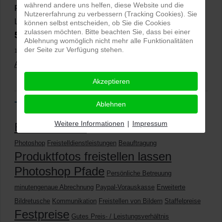
während andere uns helfen, diese Website und die
PRO-ducto GmbH
, Fotografie und Bildbearbeitung in
Nutzererfahrung zu verbessern (Tracking Cookies). Sie
Lichtenau
können selbst entscheiden, ob Sie die Cookies
zulassen möchten. Bitte beachten Sie, dass bei einer
5,0
⭐⭐⭐⭐⭐
bei
144 Google-Rezensionen
(Stand
Ablehnung womöglich nicht mehr alle Funktionalitäten
der Seite zur Verfügung stehen.
11.01.2026)
Alle Rezensionen ansehen
|
Bewertung abgeben
Akzeptieren
Tags
Ablehnen
Weitere Informationen
|
Impressum
Erreichbarkeit
Details
Urheberrecht
Verflüssigen mit
Photoshop
Freistelldienstleistungen
Beauftragung
Produktfotos freistellen lassen
Photoshop Pfade
Persönliche Betreuung
minutengenaue Abrechnung
Paypal-Vorauskasse
Erweiterte
Bildretusche
Kommunikation
Freistellen von Bildern
Staffelpreise
Festpreise
Gutes Preis- / Leistungsverhältnis