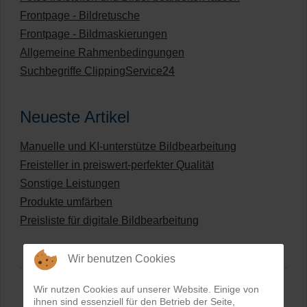
Frontpage - Bildretusche
Frontpage - Bildmaskierungen
Allgemeine Rahmenbedingungen
Suchbegriffe ClippingService24
Neueste Artikel
Manuelle und KI-unterstütze Bildbearbeitung
Freisteller in preiswert-perfekter Qualität
Sonstige Leistungen
Produkte umfärben
Preisliste für digitale Bildbearbeitung
Wir benutzen Cookies
Wir nutzen Cookies auf unserer Website. Einige von
ihnen sind essenziell für den Betrieb der Seite,