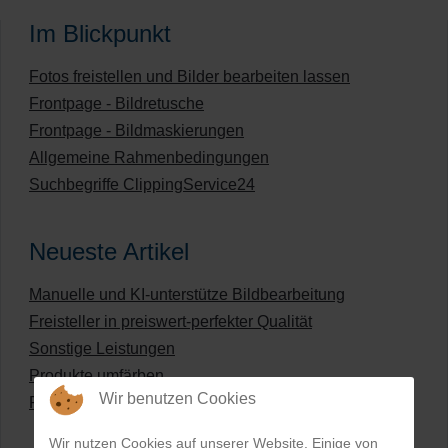
Im Blickpunkt
Fotos freistellen und Bilder bearbeiten lassen
Frontpage - Bildretusche
Frontpage - Bildmaskierungen
Allgemeine Rahmenbedingungen
Suchbegriffe ClippingService24
Neueste Artikel
Manuelle und KI-unterstütze Bildbearbeitung
Freisteller in preiswert-perfekter Qualität
Sonstige Leistungen
Produkte umfärben
Wir benutzen Cookies
Preisliste für digitale Bildbearbeitung
Wir nutzen Cookies auf unserer Website. Einige von