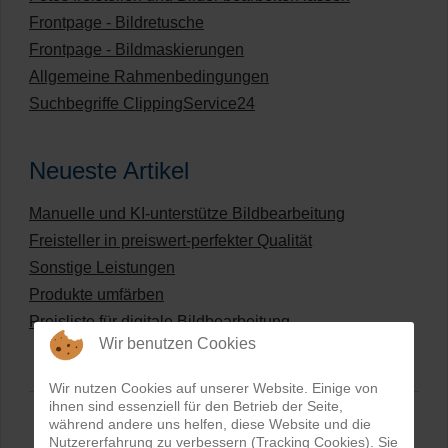
Frontpage - Bildretusche
Frontpage - Bildmaskierungen
Allgemeine Rahmenbedingungen
Suchbegriffe ClippingService24
Neueste Artikel
Manuelle und KI-unterstütze Bildbearbeitung
Freisteller in preiswert-perfekter Qualität
Sonstige Leistungen
Produkte umfärben
Preisliste für digitale Bildbearbeitung
Wir benutzen Cookies
Wir nutzen Cookies auf unserer Website. Einige von
ihnen sind essenziell für den Betrieb der Seite,
während andere uns helfen, diese Website und die
Nutzererfahrung zu verbessern (Tracking Cookies). Sie