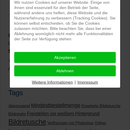
Wir nutzen Cookies auf unserer Website. Einige von
ihnen sind essenziell für den Betrieb der Seite,
während andere uns helfen, diese Website und die
Nutzererfahrung zu verbessern (Tracking Cookies). Sie
können selbst entscheiden, ob Sie die Cookies
zulassen möchten. Bitte beachten Sie, dass bei einer
Ablehnung womöglich nicht mehr alle Funktionalitäten
PRO-ducto GmbH
, Fotografie und Bildbearbeitung in
der Seite zur Verfügung stehen.
Lichtenau
5,0
⭐⭐⭐⭐⭐
bei
144 Google-Rezensionen
(Stand
Akzeptieren
11.01.2026)
Alle Rezensionen ansehen
|
Bewertung abgeben
Ablehnen
Weitere Informationen
|
Impressum
Tags
Mindestbestellmenge
überzeugend
Erweiterte Bildretusche
Freistellen vor weißem Hintergrund
Bildinhalte
Bildretusche
Verflüssigen mit Photoshop
Online-