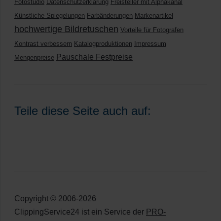
Fotostudio
Datenschutzerklärung
Freisteller mit Alphakanal
Künstliche Spiegelungen
Farbänderungen
Markenartikel
hochwertige Bildretuschen
Vorteile für Fotografen
Kontrast verbessern
Katalogproduktionen
Impressum
Pauschale Festpreise
Mengenpreise
Teile diese Seite auch auf:
Copyright © 2006-2026
ClippingService24 ist ein Service der
PRO-