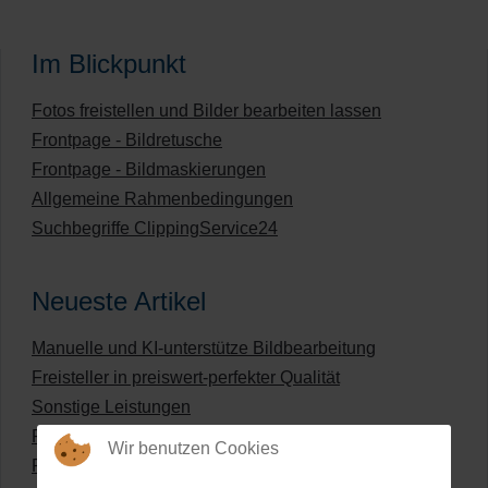
Im Blickpunkt
Fotos freistellen und Bilder bearbeiten lassen
Frontpage - Bildretusche
Frontpage - Bildmaskierungen
Allgemeine Rahmenbedingungen
Suchbegriffe ClippingService24
Neueste Artikel
Manuelle und KI-unterstütze Bildbearbeitung
Freisteller in preiswert-perfekter Qualität
Sonstige Leistungen
Produkte umfärben
Wir benutzen Cookies
Preisliste für digitale Bildbearbeitung