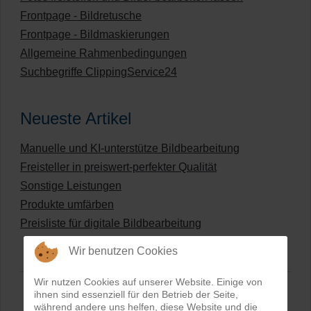
Frontpage - Bildretusche
Frontpage - Bildmaskierungen
Allgemeine Rahmenbedingungen
Suchbegriffe ClippingService24
Neueste Artikel
Manuelle und KI-unterstütze Bildbearbeitung
Freisteller in preiswert-perfekter Qualität
Sonstige Leistungen
Produkte umfärben
Preisliste für digitale Bildbearbeitung
Wir benutzen Cookies
Wir nutzen Cookies auf unserer Website. Einige von
ihnen sind essenziell für den Betrieb der Seite,
während andere uns helfen, diese Website und die