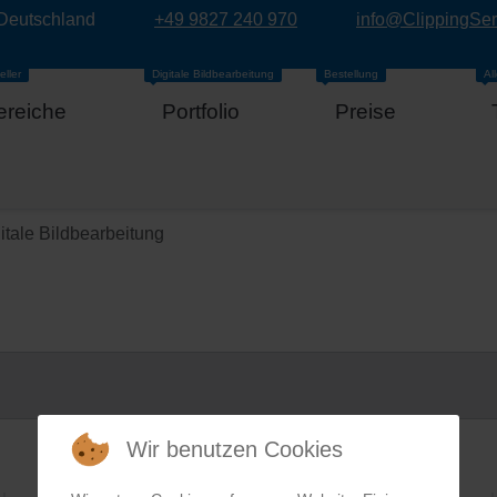
 Deutschland
+49 9827 240 970
info@ClippingSe
eller
Digitale Bildbearbeitung
Bestellung
Al
ereiche
Portfolio
Preise
itale Bildbearbeitung
Wir benutzen Cookies