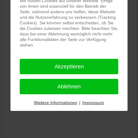
Wir nutzen Cookies auf unserer Website. Einige
von ihnen sind essenziell für den Betrieb der
Seite, während andere uns helfen, diese Website
PRO-ducto GmbH
, Fotografie und Bildbearbeitung in
und die Nutzererfahrung zu verbessern (Tracking
Cookies). Sie können selbst entscheiden, ob Sie
Lichtenau
die Cookies zulassen möchten. Bitte beachten Sie,
5,0
⭐⭐⭐⭐⭐
bei
144 Google-Rezensionen
dass bei einer Ablehnung womöglich nicht mehr
(Stand
alle Funktionalitäten der Seite zur Verfügung
11.01.2026)
stehen.
Alle Rezensionen ansehen
|
Bewertung abgeben
Akzeptieren
Ablehnen
Weitere Informationen
|
Impressum