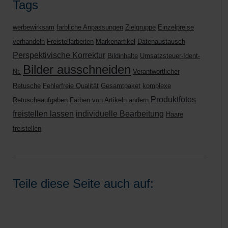
Tags
werbewirksam
farbliche Anpassungen
Zielgruppe
Einzelpreise
verhandeln
Freistellarbeiten
Markenartikel
Datenaustausch
Perspektivische Korrektur
Bildinhalte
Umsatzsteuer-Ident-
Bilder ausschneiden
Nr.
Verantwortlicher
Retusche
Fehlerfreie Qualität
Gesamtpaket
komplexe
Produktfotos
Retuscheaufgaben
Farben von Artikeln ändern
freistellen lassen
individuelle Bearbeitung
Haare
freistellen
Teile diese Seite auch auf: