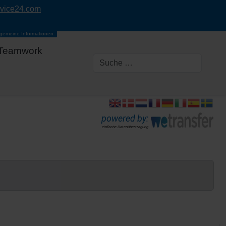
rvice24.com
lgemeine Informationen
Teamwork
powered by:
einfache Datenübertragung